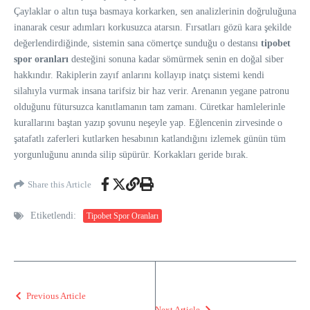
Çaylaklar o altın tuşa basmaya korkarken, sen analizlerinin doğruluğuna
inanarak cesur adımları korkusuzca atarsın. Fırsatları gözü kara şekilde
değerlendirdiğinde, sistemin sana cömertçe sunduğu o destansı
tipobet
spor oranları
desteğini sonuna kadar sömürmek senin en doğal siber
hakkındır. Rakiplerin zayıf anlarını kollayıp inatçı sistemi kendi
silahıyla vurmak insana tarifsiz bir haz verir. Arenanın yegane patronu
olduğunu fütursuzca kanıtlamanın tam zamanı. Cüretkar hamlelerinle
kurallarını baştan yazıp şovunu neşeyle yap. Eğlencenin zirvesinde o
şatafatlı zaferleri kutlarken hesabının katlandığını izlemek günün tüm
yorgunluğunu anında silip süpürür. Korkakları geride bırak.
Share this Article
Etiketlendi:
Tipobet Spor Oranları
Previous Article
Next Article