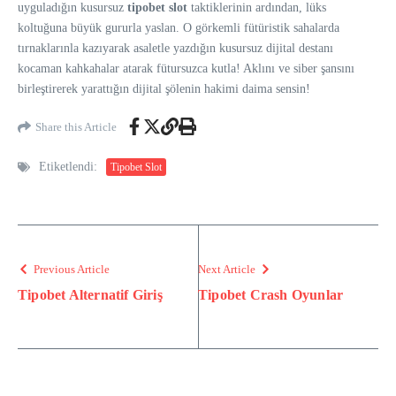
uyguladığın kusursuz
tipobet slot
taktiklerinin ardından, lüks
koltuğuna büyük gururla yaslan. O görkemli fütüristik sahalarda
tırnaklarınla kazıyarak asaletle yazdığın kusursuz dijital destanı
kocaman kahkahalar atarak fütursuzca kutla! Aklını ve siber şansını
birleştirerek yarattığın dijital şölenin hakimi daima sensin!
Share this Article
Etiketlendi:
Tipobet Slot
Previous Article
Next Article
Tipobet Alternatif Giriş
Tipobet Crash Oyunlar