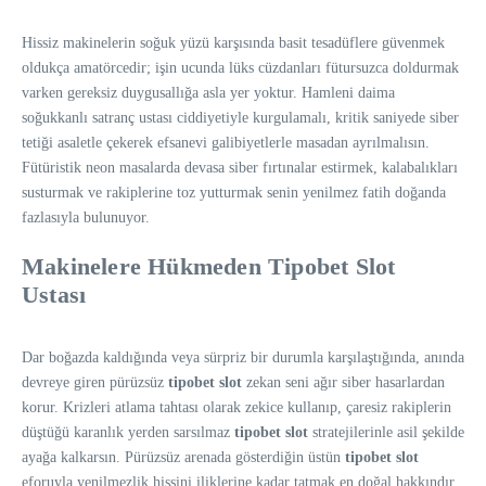
Hissiz makinelerin soğuk yüzü karşısında basit tesadüflere güvenmek
oldukça amatörcedir; işin ucunda lüks cüzdanları fütursuzca doldurmak
varken gereksiz duygusallığa asla yer yoktur. Hamleni daima
soğukkanlı satranç ustası ciddiyetiyle kurgulamalı, kritik saniyede siber
tetiği asaletle çekerek efsanevi galibiyetlerle masadan ayrılmalısın.
Fütüristik neon masalarda devasa siber fırtınalar estirmek, kalabalıkları
susturmak ve rakiplerine toz yutturmak senin yenilmez fatih doğanda
fazlasıyla bulunuyor.
Makinelere Hükmeden Tipobet Slot
Ustası
Dar boğazda kaldığında veya sürpriz bir durumla karşılaştığında, anında
devreye giren pürüzsüz
tipobet slot
zekan seni ağır siber hasarlardan
korur. Krizleri atlama tahtası olarak zekice kullanıp, çaresiz rakiplerin
düştüğü karanlık yerden sarsılmaz
tipobet slot
stratejilerinle asil şekilde
ayağa kalkarsın. Pürüzsüz arenada gösterdiğin üstün
tipobet slot
eforuyla yenilmezlik hissini iliklerine kadar tatmak en doğal hakkındır.