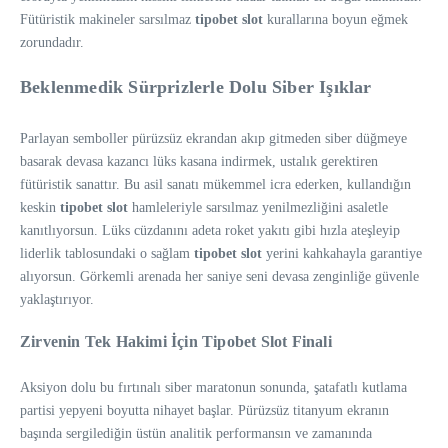
Fütüristik makineler sarsılmaz
tipobet slot
kurallarına boyun eğmek
zorundadır.
Beklenmedik Sürprizlerle Dolu Siber Işıklar
Parlayan semboller pürüzsüz ekrandan akıp gitmeden siber düğmeye
basarak devasa kazancı lüks kasana indirmek, ustalık gerektiren
fütüristik sanattır. Bu asil sanatı mükemmel icra ederken, kullandığın
keskin
tipobet slot
hamleleriyle sarsılmaz yenilmezliğini asaletle
kanıtlıyorsun. Lüks cüzdanını adeta roket yakıtı gibi hızla ateşleyip
liderlik tablosundaki o sağlam
tipobet slot
yerini kahkahayla garantiye
alıyorsun. Görkemli arenada her saniye seni devasa zenginliğe güvenle
yaklaştırıyor.
Zirvenin Tek Hakimi İçin Tipobet Slot Finali
Aksiyon dolu bu fırtınalı siber maratonun sonunda, şatafatlı kutlama
partisi yepyeni boyutta nihayet başlar. Pürüzsüz titanyum ekranın
başında sergilediğin üstün analitik performansın ve zamanında