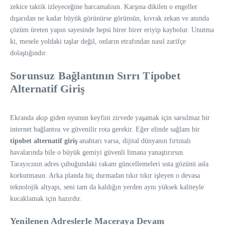
zekice taktik izleyeceğine harcamalısın. Karşına dikilen o engeller
dışarıdan ne kadar büyük görünürse görünsün, kıvrak zekan ve anında
çözüm üreten yapın sayesinde hepsi birer birer eriyip kaybolur. Unutma
ki, mesele yoldaki taşlar değil, onların etrafından nasıl zarifçe
dolaştığındır.
Sorunsuz Bağlantının Sırrı Tipobet
Alternatif Giriş
Ekranda akıp giden oyunun keyfini zirvede yaşamak için sarsılmaz bir
internet bağlantısı ve güvenilir rota gerekir. Eğer elinde sağlam bir
tipobet alternatif giriş
anahtarı varsa, dijital dünyanın fırtınalı
havalarında bile o büyük gemiyi güvenli limana yanaştırırsın.
Tarayıcının adres çubuğundaki rakam güncellemeleri usta gözünü asla
korkutmasın. Arka planda hiç durmadan tıkır tıkır işleyen o devasa
teknolojik altyapı, seni tam da kaldığın yerden aynı yüksek kaliteyle
kucaklamak için hazırdır.
Yenilenen Adreslerle Maceraya Devam