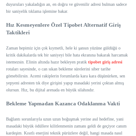
duyuruları yakaladığın an, en doğru ve güvenilir adresi bulman sadece
bir saniyelik tıklama işlemine bakar.
Hız Kesmeyenlere Özel Tipobet Alternatif Giriş
Taktikleri
Zaman hepimiz için çok kıymetli, hele ki şansın yüzüne güldüğü o
kritik dakikalarda tek bir saniyeyi bile hata ekranına bakarak harcamak
istemezsin. Elinin altında hazır bekleyen pratik
tipobet giriş
adresi
rotaları sayesinde, o can sıkan bekleme sürelerini siber tarihe
gömebilirsin. Acemi rakiplerin forumlarda kara kara düşünürken, sen
yepyeni adresten tık diye girişini yapıp masadaki yerini çoktan almış
olursun. Hız, bu dijital arenada en büyük silahındır.
Bekleme Yapmadan Kazanca Odaklanma Vakti
Bağlantı sorunlarıyla uzun uzun boğuşmak yerine asıl hedefine, yani
masadaki büyük ödüllere kilitlenmenin zamanı geldi de geçiyor canım
kardeşim. Kısıtlı enerjini teknik pürüzlere değil, hangi masada nasıl