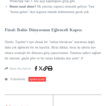
WhatsApp’taki 3. kez açıp kapattığınız grup gibi.
Bonus nasıl alınır?
İlk yatırımı yapınca otomatik geliyor. Yani
“bonus gelsin” diye kapının önünde beklemenize gerek yok.
Final: Bahis Dünyasının Eğlenceli Kapısı
Özetle, Tipobet’e üye olmak bir “online bürokrasi” maratonu değil,
daha çok eğlenceli bir ön hazırlık. Biraz dikkat, biraz da sabırla üye
olunca avantajlı bir dünyaya giriş yapıyorsunuz. Yanınıza sadece sağlam
bir internet, güçlü şifre ve bir tutam kahkaha alın yeter! 🎉
Share this Article
Etiketlendi:
tipobet üyelik