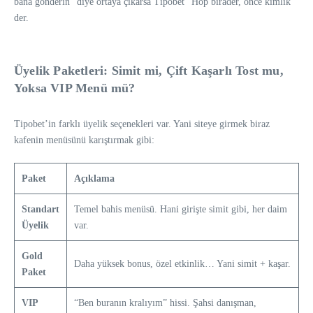
bana gönderin” diye ortaya çıkarsa Tipobet “Hop birader, önce kimlik”
der.
Üyelik Paketleri: Simit mi, Çift Kaşarlı Tost mu,
Yoksa VIP Menü mü?
Tipobet’in farklı üyelik seçenekleri var. Yani siteye girmek biraz
kafenin menüsünü karıştırmak gibi:
Paket
Açıklama
Standart
Temel bahis menüsü. Hani girişte simit gibi, her daim
Üyelik
var.
Gold
Daha yüksek bonus, özel etkinlik… Yani simit + kaşar.
Paket
VIP
“Ben buranın kralıyım” hissi. Şahsi danışman,