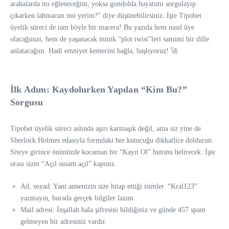
arabalarda mı eğleneceğim, yoksa gondolda hayatımı sorgulayıp
çıkarken lahmacun mu yerim?” diye düşünebilirsiniz. İşte Tipobet
üyelik süreci de tam böyle bir macera! Bu yazıda hem nasıl üye
olacağınızı, hem de yaşanacak minik “plot twist”leri samimi bir dille
anlatacağım. Hadi emniyet kemerini bağla, başlıyoruz! 🚀
İlk Adım: Kaydolurken Yapılan “Kim Bu?”
Sorgusu
Tipobet üyelik süreci aslında aşırı karmaşık değil, ama siz yine de
Sherlock Holmes edasıyla formdaki her kutucuğu dikkatlice doldurun.
Siteye girince önünüzde kocaman bir “Kayıt Ol” butonu belirecek. İşte
orası sizin “Açıl susam açıl” kapınız.
Ad, soyad: Yani annenizin size hitap ettiği isimler. “Kral123”
yazmayın, burada gerçek bilgiler lazım.
Mail adresi: İnşallah hala şifresini bildiğiniz ve günde 457 spam
gelmeyen bir adresiniz vardır.