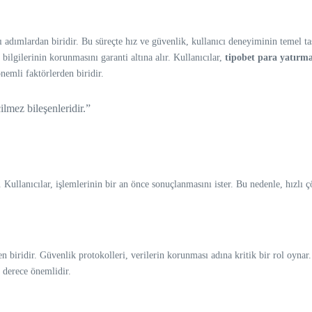
ğı adımlardan biridir. Bu süreçte hız ve güvenlik, kullanıcı deneyiminin temel taş
bilgilerinin korunmasını garanti altına alır. Kullanıcılar,
tipobet para yatırm
nemli faktörlerden biridir.
ilmez bileşenleridir.”
. Kullanıcılar, işlemlerinin bir an önce sonuçlanmasını ister. Bu nedenle, hızlı 
 biridir. Güvenlik protokolleri, verilerin korunması adına kritik bir rol oynar.
n derece önemlidir.