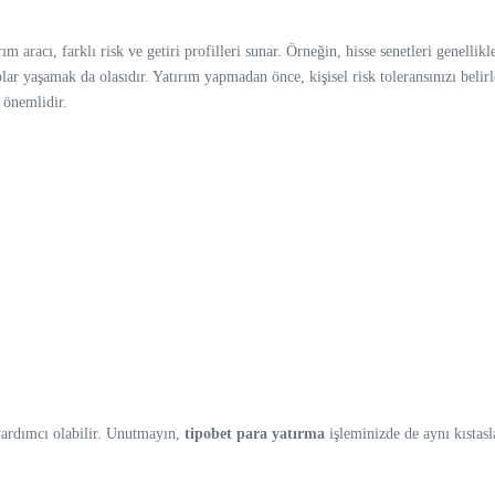
m aracı, farklı risk ve getiri profilleri sunar. Örneğin, hisse senetleri genellik
lar yaşamak da olasıdır. Yatırım yapmadan önce, kişisel risk toleransınızı belir
 önemlidir.
yardımcı olabilir. Unutmayın,
tipobet para yatırma
işleminizde de aynı kıstas