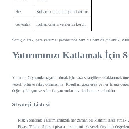
Hız
Kullanıcı memnuniyetini artırır.
Güvenlik
Kullanıcıların verilerini korur.
Sonuç olarak, para yatırma işlemlerinde hem hız hem de güvenlik, kullan
Yatırımınızı Katlamak İçin S
Yatırım dünyasında başarılı olmak için bazı stratejilere odaklanmak öne
yeterli bilgiye sahip olmalısınız. Koşulları gözeterek ve her fırsatı de
doğru yaklaşım ve sabır ile yatırımlarınızı katlamanız mümkün.
Strateji Listesi
Risk Yönetimi: Yatırımlarınızda her zaman bir kısmını riske atmak 
Piyasa Takibi: Sürekli piyasa trendlerini izleyerek fırsatları değerlen