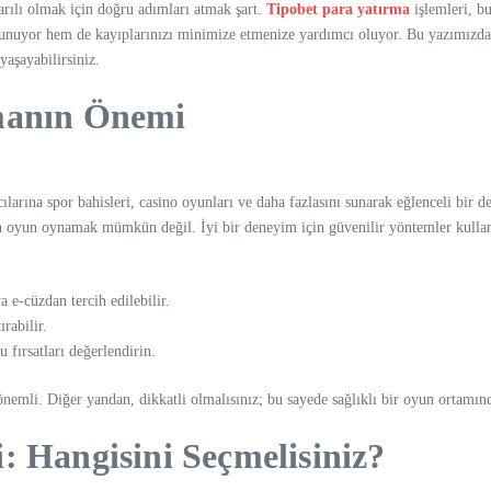
şarılı olmak için doğru adımları atmak şart.
Tipobet para yatırma
işlemleri, bu
 sunuyor hem de kayıplarınızı minimize etmenize yardımcı oluyor. Bu yazımızd
yaşayabilirsiniz.
rmanın Önemi
larına spor bahisleri, casino oyunları ve daha fazlasını sunarak eğlenceli bir 
n oyun oynamak mümkün değil. İyi bir deneyim için güvenilir yöntemler kullan
 e-cüzdan tercih edilebilir.
rabilir.
u fırsatları değerlendirin.
emli. Diğer yandan, dikkatli olmalısınız; bu sayede sağlıklı bir oyun ortamında
: Hangisini Seçmelisiniz?