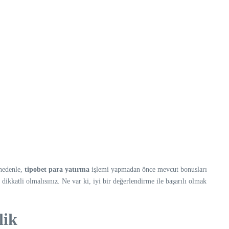
 nedenle,
tipobet para yatırma
işlemi yapmadan önce mevcut bonusları
dikkatli olmalısınız. Ne var ki, iyi bir değerlendirme ile başarılı olmak
lik