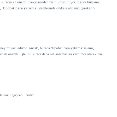
 sürecin en önemli parçalarından birini oluşturuyor. Kendi bütçenizi
a,
Tipobet para yatırma
işlemlerinde dikkate almanız gereken 5
deneyim vaat ediyor. Ancak, burada ‘tipobet para yatırma’ işlemi,
mak önemli. İşte, bu süreci daha net anlamanıza yardımcı olacak bazı
 vakit geçirebilirsiniz.