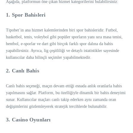
Aşağıda, platformun öne çıkan hizmet kategorilerini bulabilirsiniz:
1.
Spor Bahisleri
Tipobet’in ana hizmet kalemlerinden biri spor bahisleridir. Futbol,
basketbol, tenis, voleybol gibi popüler sporların yanı sıra masa tenisi,
hentbol, e-sporlar ve dart gibi birçok farklı spor dalına da bahis
yapabilirsiniz. Ayrıca, lig çeşitliliği ve detaylı istatistikler sayesinde
kullanıcılar daha bilinçli seçimler yapabilmektedir.
2.
Canlı Bahis
Canlı bahis seçeneği, maçın devam ettiği esnada anlık oranlarla bahis
yapılmasını sağlar. Platform, bu özelliğiyle dinamik bir bahis deneyimi
sunar. Kullanıcılar maçları canlı takip ederken aynı zamanda oran
değişimlerini gözlemleyerek stratejik tercihlerde bulunabilir.
3.
Casino Oyunları