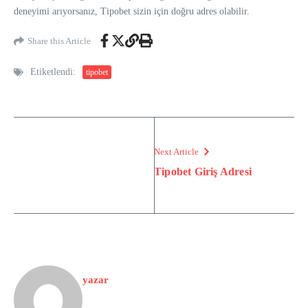
deneyimi arıyorsanız, Tipobet sizin için doğru adres olabilir.
Share this Article
Etiketlendi:
tipobet
Next Article
Tipobet Giriş Adresi
yazar