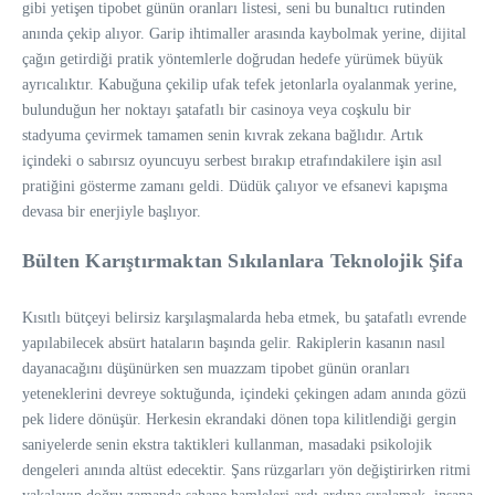
gibi yetişen tipobet günün oranları listesi, seni bu bunaltıcı rutinden
anında çekip alıyor. Garip ihtimaller arasında kaybolmak yerine, dijital
çağın getirdiği pratik yöntemlerle doğrudan hedefe yürümek büyük
ayrıcalıktır. Kabuğuna çekilip ufak tefek jetonlarla oyalanmak yerine,
bulunduğun her noktayı şatafatlı bir casinoya veya coşkulu bir
stadyuma çevirmek tamamen senin kıvrak zekana bağlıdır. Artık
içindeki o sabırsız oyuncuyu serbest bırakıp etrafındakilere işin asıl
pratiğini gösterme zamanı geldi. Düdük çalıyor ve efsanevi kapışma
devasa bir enerjiyle başlıyor.
Bülten Karıştırmaktan Sıkılanlara Teknolojik Şifa
Kısıtlı bütçeyi belirsiz karşılaşmalarda heba etmek, bu şatafatlı evrende
yapılabilecek absürt hataların başında gelir. Rakiplerin kasanın nasıl
dayanacağını düşünürken sen muazzam tipobet günün oranları
yeteneklerini devreye soktuğunda, içindeki çekingen adam anında gözü
pek lidere dönüşür. Herkesin ekrandaki dönen topa kilitlendiği gergin
saniyelerde senin ekstra taktikleri kullanman, masadaki psikolojik
dengeleri anında altüst edecektir. Şans rüzgarları yön değiştirirken ritmi