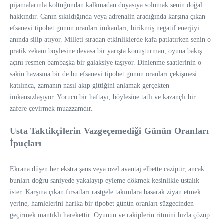
pijamalarınla koltuğundan kalkmadan doyasıya solumak senin doğal
hakkındır. Canın sıkıldığında veya adrenalin aradığında karşına çıkan
efsanevi tipobet günün oranları imkanları, birikmiş negatif enerjiyi
anında silip atıyor. Milleti sıradan etkinliklerde kafa patlatırken senin o
pratik zekanı böylesine devasa bir yarışta konuşturman, oyuna bakış
açını resmen bambaşka bir galaksiye taşıyor. Dinlenme saatlerinin o
sakin havasına bir de bu efsanevi tipobet günün oranları çekişmesi
katılınca, zamanın nasıl akıp gittiğini anlamak gerçekten
imkansızlaşıyor. Yorucu bir haftayı, böylesine tatlı ve kazançlı bir
zafere çevirmek muazzamdır.
Usta Taktikçilerin Vazgeçemediği Günün Oranları
İpuçları
Ekrana düşen her ekstra şans veya özel avantaj elbette caziptir, ancak
bunları doğru saniyede yakalayıp eyleme dökmek kesinlikle ustalık
ister. Karşına çıkan fırsatları rastgele takımlara basarak ziyan etmek
yerine, hamlelerini harika bir tipobet günün oranları süzgecinden
geçirmek mantıklı harekettir. Oyunun ve rakiplerin ritmini hızla çözüp