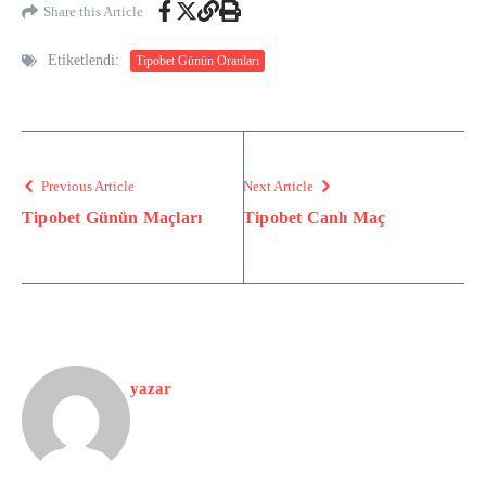
Share this Article
Etiketlendi:
Tipobet Günün Oranları
Previous Article
Next Article
Tipobet Günün Maçları
Tipobet Canlı Maç
yazar